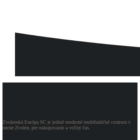
Zvolenská Európa SC je jediné moderné multifunkčné centrum v
meste Zvolen, pre nakupovanie a voľný čas.