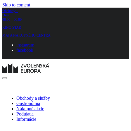
Skip to content
Obchody:
Dnes
00:00 – 00:00
KINO STAR
MAPA NÁKUPNÉHO CENTRA
instagram
facebook
Obchody a služby
Gastronómia
Nákupné akcie
Podujatia
Informácie