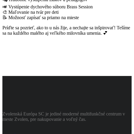
🎺 Vystúpenie dychového súboru Brass Session
🎨 Maľovanie na tvár pre deti
📝 Možnosť zapísať sa priamo na mieste
Príďte sa pozrieť, ako to u nás žije, a nechajte sa inšpirovať! Tešíme
sa na každého malého aj veľkého milovníka umenia. 💕
Zvolenská Európa SC je jediné moderné multifunkčné centrum v
meste Zvolen, pre nakupovanie a voľný čas.