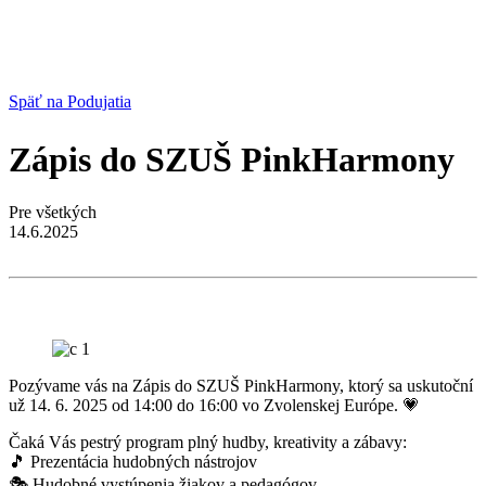
Späť na Podujatia
Zápis do SZUŠ PinkHarmony
Pre všetkých
14.6.2025
Pozývame vás na Zápis do SZUŠ PinkHarmony, ktorý sa uskutoční
už 14. 6. 2025 od 14:00 do 16:00 vo Zvolenskej Európe. 💗
Čaká Vás pestrý program plný hudby, kreativity a zábavy:
🎵 Prezentácia hudobných nástrojov
🎭 Hudobné vystúpenia žiakov a pedagógov