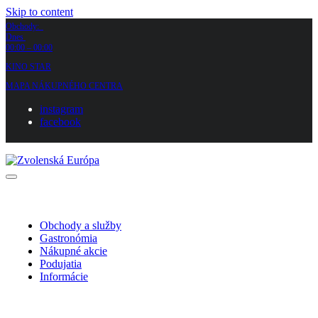
Skip to content
Obchody:
Dnes
00:00 – 00:00
KINO STAR
MAPA NÁKUPNÉHO CENTRA
instagram
facebook
Obchody a služby
Gastronómia
Nákupné akcie
Podujatia
Informácie