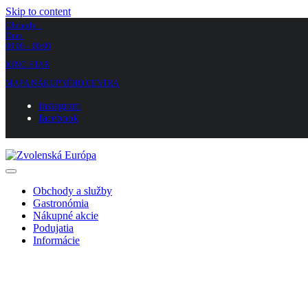
Skip to content
Obchody:
Dnes
00:00 – 00:00
KINO STAR
MAPA NÁKUPNÉHO CENTRA
instagram
facebook
Obchody a služby
Gastronómia
Nákupné akcie
Podujatia
Informácie