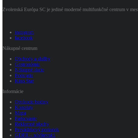
Zvolenská Európa SC je jediné moderné multifunkčné centrum v mest
instagram
facebook
Nákupné centrum
Obchody a služby
Gastronómia
Nákupné akcie
Podujatia
Kino Star
Informácie
Otváracie hodiny
Kontakty
Mapa
Parkovanie
Reklamné plochy
Prevádzkový poriadok
GDPR – návštevníci