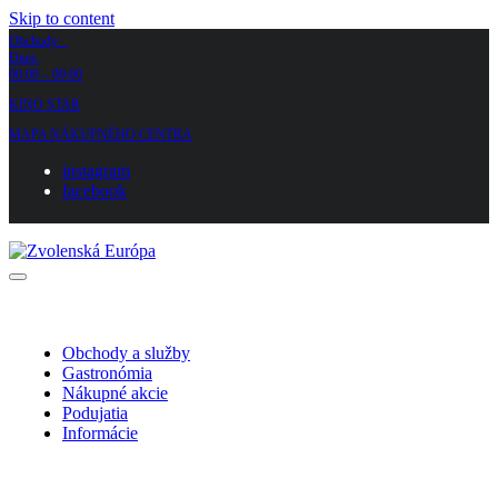
Skip to content
Obchody:
Dnes
00:00 – 00:00
KINO STAR
MAPA NÁKUPNÉHO CENTRA
instagram
facebook
Obchody a služby
Gastronómia
Nákupné akcie
Podujatia
Informácie