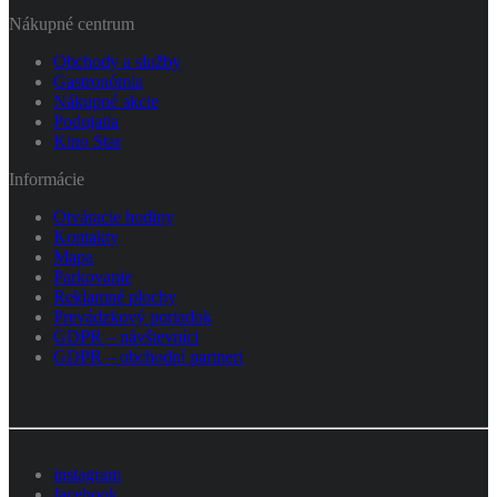
Nákupné centrum
Obchody a služby
Gastronómia
Nákupné akcie
Podujatia
Kino Star
Informácie
Otváracie hodiny
Kontakty
Mapa
Parkovanie
Reklamné plochy
Prevádzkový poriadok
GDPR – návštevníci
GDPR – obchodní partneri
instagram
facebook