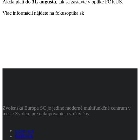
Akcia platí
do 31. augusta
, tak sa zastavte v optike FOKUS.
Viac informácií nájdete na fokusoptika.sk
Zvolenská Európa SC je jediné moderné multifunkčné centrum v
meste Zvolen, pre nakupovanie a voľný čas.
instagram
facebook