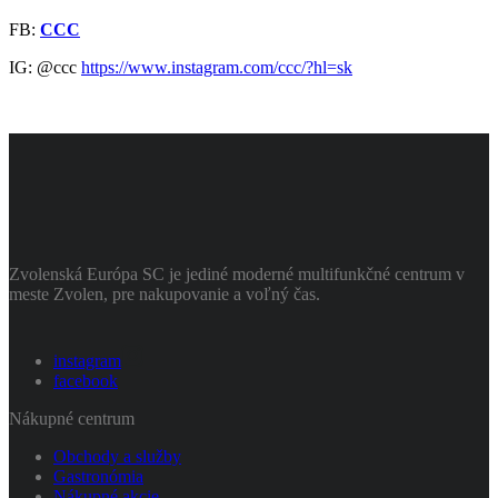
FB:
CCC
IG: @ccc
https://www.instagram.com/ccc/?hl=sk
Zvolenská Európa SC je jediné moderné multifunkčné centrum v
meste Zvolen, pre nakupovanie a voľný čas.
instagram
facebook
Nákupné centrum
Obchody a služby
Gastronómia
Nákupné akcie