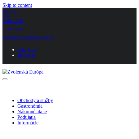
Skip to content
Obchody:
Dnes
00:00 – 00:00
KINO STAR
MAPA NÁKUPNÉHO CENTRA
instagram
facebook
Obchody a služby
Gastronómia
Nákupné akcie
Podujatia
Informácie