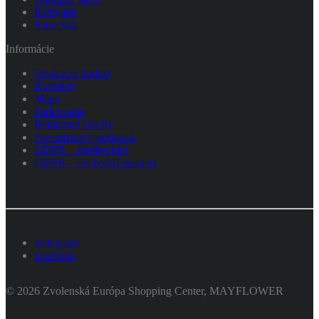
Podujatia
Kino Star
Informácie
Otváracie hodiny
Kontakty
Mapa
Parkovanie
Reklamné plochy
Prevádzkový poriadok
GDPR – návštevníci
GDPR – obchodní partneri
instagram
facebook
© 2026 Zvolenská Európa Shopping Center, MAYFLOWER